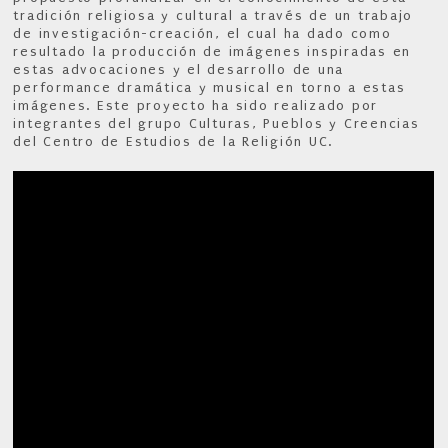
tradición religiosa y cultural a través de un trabajo
de investigación-creación, el cual ha dado como
resultado la producción de imágenes inspiradas en
estas advocaciones y el desarrollo de una
performance dramática y musical en torno a estas
imágenes. Este proyecto ha sido realizado por
integrantes del grupo Culturas, Pueblos y Creencias
del Centro de Estudios de la Religión UC.